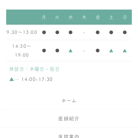
月
火
水
木
金
土
日
9:30～13:00
●
●
●
-
●
●
●
14:30～
●
●
▲
-
●
▲
▲
19:00
休診日：木曜日・祝日
▲
… 14:00-17:30
ホーム
医師紹介
医院案内